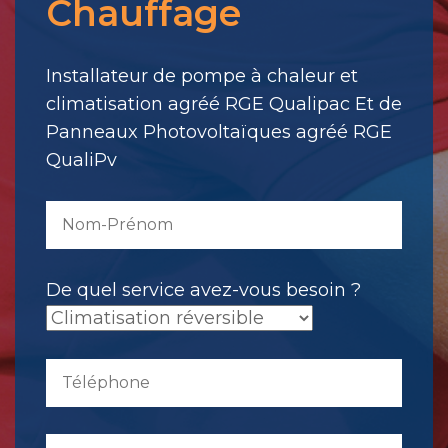
Chauffage
votre
message.
Il
Installateur de pompe à chaleur et
a
climatisation agréé RGE Qualipac Et de
été
Panneaux Photovoltaïques agréé RGE
envoyé.
QualiPv
De quel service avez-vous besoin ?