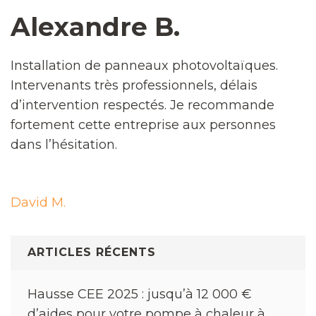
Alexandre B.
Installation de panneaux photovoltaïques.
Intervenants très professionnels, délais
d’intervention respectés. Je recommande
fortement cette entreprise aux personnes
dans l’hésitation.
Navigation
David M.
de
l’article
ARTICLES RÉCENTS
Hausse CEE 2025 : jusqu’à 12 000 €
d’aides pour votre pompe à chaleur à