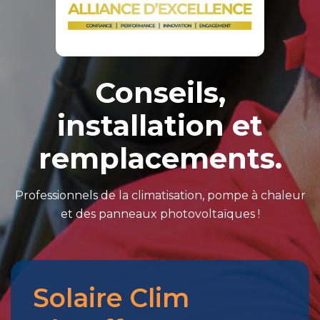
Conseils,
installation et
remplacements.
Professionnels de la climatisation, pompe à chaleur
et des panneaux photovoltaïques !
Solaire Clim
Merci
pour