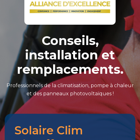
Conseils,
installation et
remplacements.
Professionnels de la climatisation, pompe à chaleur
et des panneaux photovoltaïques !
Solaire Clim
Merci
pour