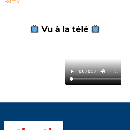
l’article
Rémy
Vu à la télé