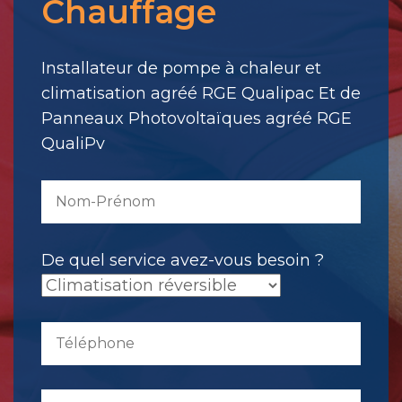
Chauffage
votre
message.
Il
Installateur de pompe à chaleur et
a
climatisation agréé RGE Qualipac Et de
été
Panneaux Photovoltaïques agréé RGE
envoyé.
QualiPv
De quel service avez-vous besoin ?