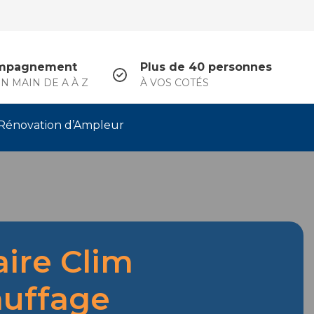
mpagnement
Plus de 40 personnes
N MAIN DE A À Z
À VOS COTÉS
Rénovation d’Ampleur
aire Clim
uffage
.