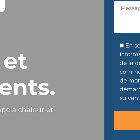
En so
 et
informa
de la d
commer
ents.
de mon 
démarc
suivant
mpe à chaleur et