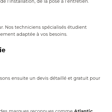
l’installation, de la pose à l’entretien.
. Nos techniciens spécialisés étudient
itement adaptée à vos besoins.
i
e
ons ensuite un devis détaillé et gratuit pour
vec des marques reconnues comme
Atlantic
,