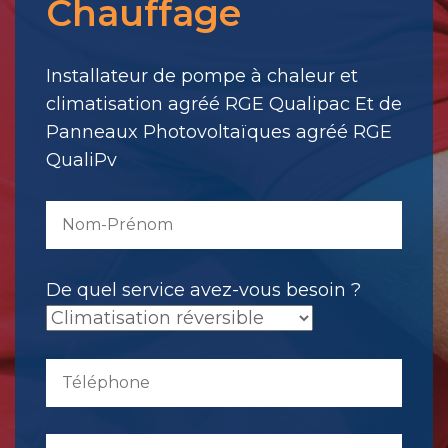
Chauffage
votre
message.
Il
Installateur de pompe à chaleur et
a
climatisation agréé RGE Qualipac Et de
été
Panneaux Photovoltaïques agréé RGE
envoyé.
QualiPv
De quel service avez-vous besoin ?