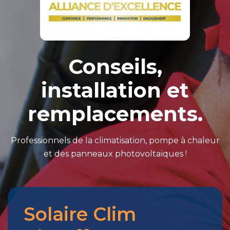
Conseils,
installation et
remplacements.
Professionnels de la climatisation, pompe à chaleur
et des panneaux photovoltaïques !
Solaire Clim
Merci
pour