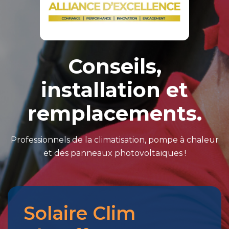
Conseils,
installation et
remplacements.
Professionnels de la climatisation, pompe à chaleur
et des panneaux photovoltaïques !
Solaire Clim
Merci
pour