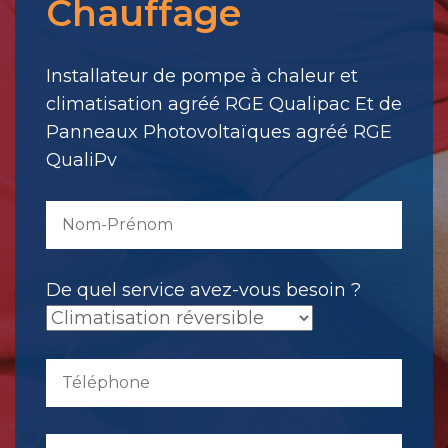
Chauffage
votre
message.
Il
Installateur de pompe à chaleur et
a
climatisation agréé RGE Qualipac Et de
été
Panneaux Photovoltaïques agréé RGE
envoyé.
QualiPv
De quel service avez-vous besoin ?